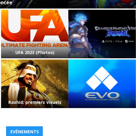
Desk, video Perfect Parry
Granblue Fantasy: Versus
Redbull Kumite 2023
Rising
(Résultats et Vidéos) #2
EVO 2023 : Plus de 7000
Mihos Draft (Résultats et
inscrits pour Street Fighter 6
Photos 02/07/2023)
EVÉNEMENTS