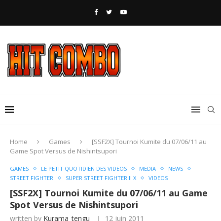
Home
Games
[SSF2X] Tournoi Kumite du 07/06/11 au
Game Spot Versus de Nishintsupori
GAMES
LE PETIT QUOTIDIEN DES VIDEOS
MEDIA
NEWS
STREET FIGHTER
SUPER STREET FIGHTER II X
VIDEOS
[SSF2X] Tournoi Kumite du 07/06/11 au Game
Spot Versus de Nishintsupori
written by
Kurama_tengu
12 juin 2011