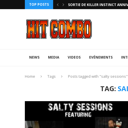
TOP POSTS
HTERZ AVEC ROLLBACK...
SORTIE DE KILLER INSTINCT ANNI
NEWS
MEDIA
VIDEOS
EVÉNEMENTS
INT
Home
Tags
Posts tagged with "salty sessions"
TAG:
SA