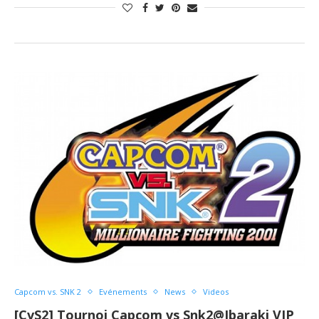
Capcom vs. SNK 2
Evénements
News
Videos
[CvS2] Tournoi Capcom vs Snk2@Ibaraki VIP