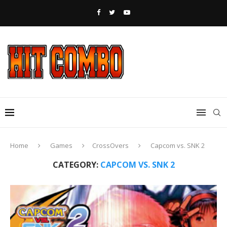
Home
Games
CrossOvers
Capcom vs. SNK 2
CATEGORY:
CAPCOM VS. SNK 2