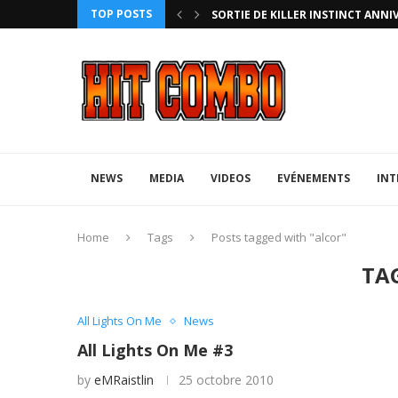
TOP POSTS
HTERZ AVEC ROLLBACK...
SORTIE DE KILLER INSTINCT ANNI
NEWS
MEDIA
VIDEOS
EVÉNEMENTS
INT
Home
Tags
Posts tagged with "alcor"
TA
All Lights On Me
News
All Lights On Me #3
by
eMRaistlin
25 octobre 2010