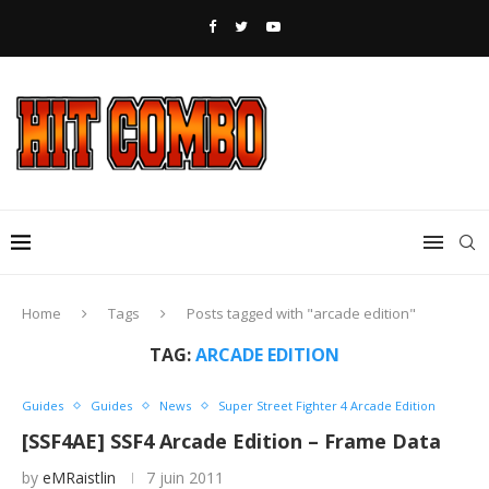
Home
Tags
Posts tagged with "arcade edition"
TAG:
ARCADE EDITION
Guides
Guides
News
Super Street Fighter 4 Arcade Edition
[SSF4AE] SSF4 Arcade Edition – Frame Data
by
eMRaistlin
7 juin 2011