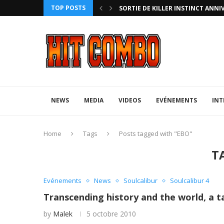
TOP POSTS
HTERZ AVEC ROLLBACK...
SORTIE DE KILLER INSTINCT ANNI
NEWS
MEDIA
VIDEOS
EVÉNEMENTS
INT
Home
Tags
Posts tagged with "EBO"
T
Evénements
News
Soulcalibur
Soulcalibur 4
Transcending history and the world, a t
by
Malek
5 octobre 2010