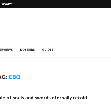
VERSARY EDITION
UFA 2023 (PHOTOS)
ERVIEWS
DOSSIERS
GUIDES
AG:
EBO
ale of souls and swords eternally retold…