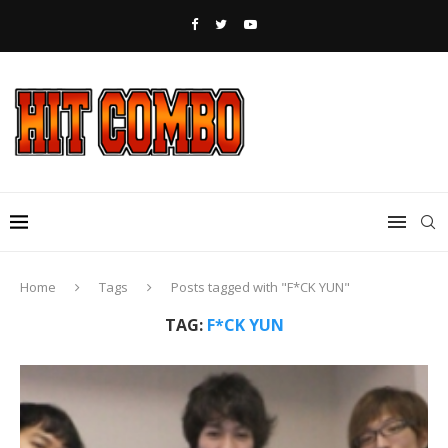
Home
Tags
Posts tagged with "F*CK YUN"
TAG:
F*CK YUN