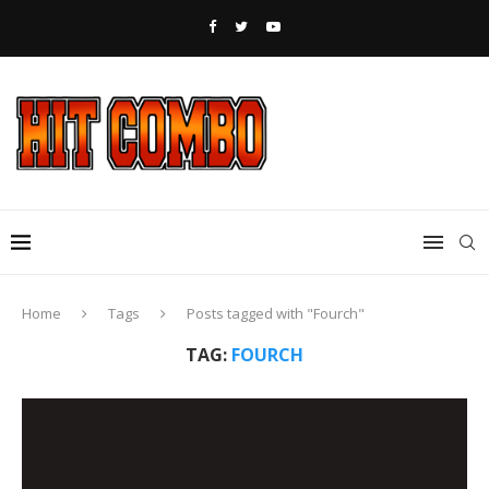
Home
Tags
Posts tagged with "Fourch"
TAG:
FOURCH