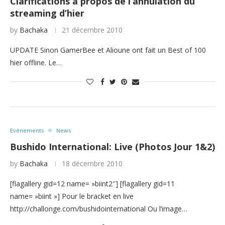
Clarifications à propos de l’annulation du
streaming d’hier
by
Bachaka
21 décembre 2010
UPDATE Sinon GamerBee et Alioune ont fait un Best of 100
hier offline. Le…
Evénements
News
Bushido International: Live (Photos Jour 1&2)
by
Bachaka
18 décembre 2010
[flagallery gid=12 name= »biint2″] [flagallery gid=11
name= »biint »] Pour le bracket en live
http://challonge.com/bushidointernational Ou l’image…