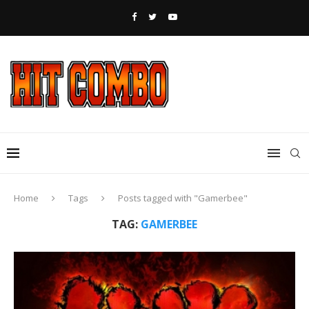
Home
Tags
Posts tagged with "Gamerbee"
TAG:
GAMERBEE