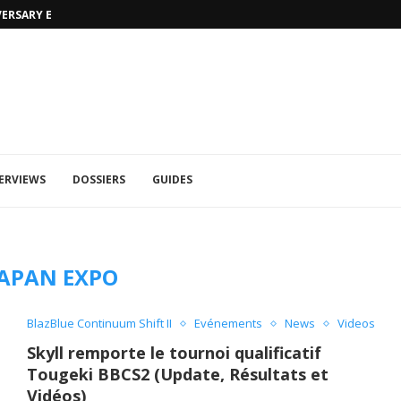
VERSARY EDITION
UFA 2023 (PHOTOS)
ERVIEWS
DOSSIERS
GUIDES
JAPAN EXPO
BlazBlue Continuum Shift II
Evénements
News
Videos
Skyll remporte le tournoi qualificatif
Tougeki BBCS2 (Update, Résultats et
Vidéos)