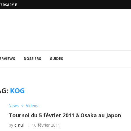
VERSARY EDITION
UFA 2023 (PHOTOS)
ERVIEWS
DOSSIERS
GUIDES
AG:
KOG
News
Videos
Tournoi du 5 février 2011 à Osaka au Japon
by
c_nul
10 février 2011