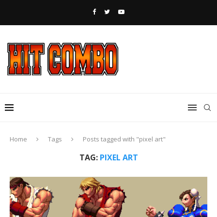
Home
Tags
Posts tagged with "pixel art"
TAG:
PIXEL ART