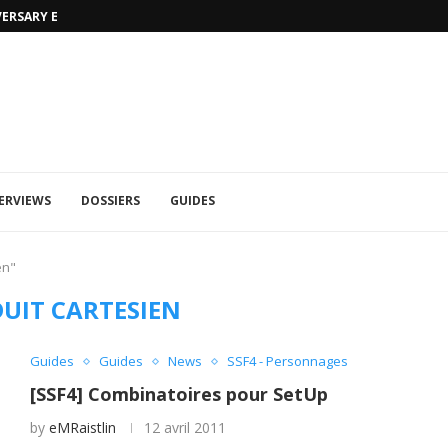
VERSARY EDITION
UFA 2023 (PHOTOS)
ERVIEWS
DOSSIERS
GUIDES
en"
UIT CARTESIEN
Guides
Guides
News
SSF4 - Personnages
[SSF4] Combinatoires pour SetUp
by
eMRaistlin
12 avril 2011