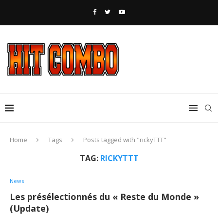
Home
Tags
Posts tagged with "rickyTTT"
TAG:
RICKYTTT
News
Les présélectionnés du « Reste du Monde »
(Update)