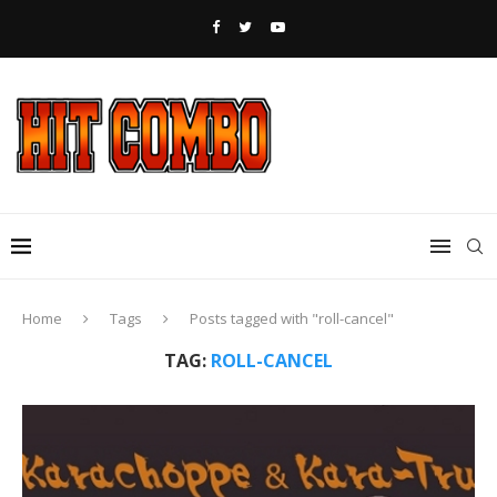
Home
Tags
Posts tagged with "roll-cancel"
TAG:
ROLL-CANCEL