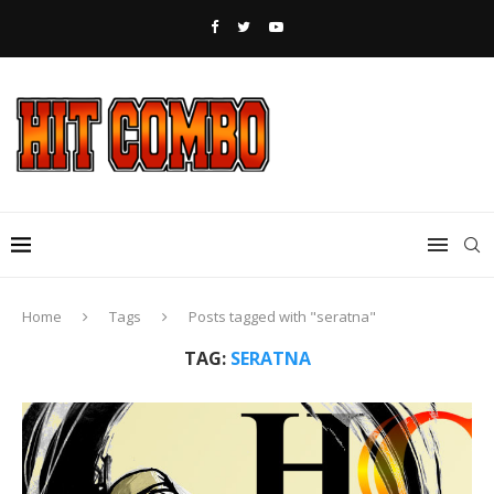
Home
Tags
Posts tagged with "seratna"
TAG:
SERATNA