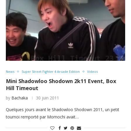
News
Super Street Fighter 4 Arcade Edition
Videos
Mini Shadowloo Shodown 2k11 Event, Box
Hill Timeout
by
Bachaka
30 juin 2011
Quelques jours avant le Shadowloo Shodown 2011, un petit
tournoi remporté par Momochi avait…