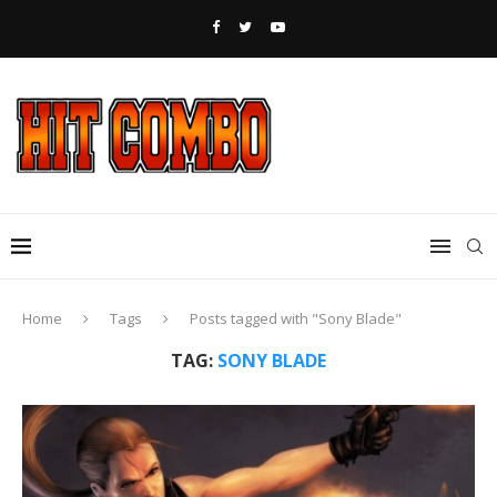
Home
Tags
Posts tagged with "Sony Blade"
TAG:
SONY BLADE