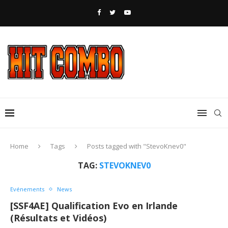
Home
Tags
Posts tagged with "StevoKnev0"
TAG:
STEVOKNEV0
Evénements
News
[SSF4AE] Qualification Evo en Irlande
(Résultats et Vidéos)