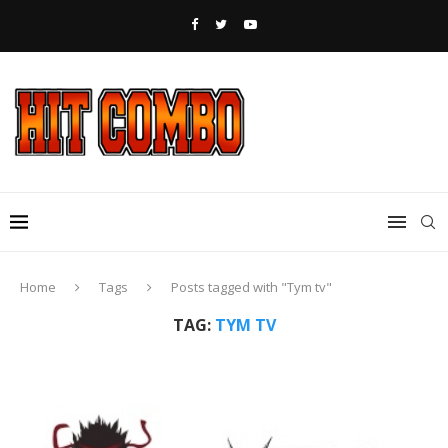
Home
Tags
Posts tagged with "Tym tv"
TAG:
TYM TV