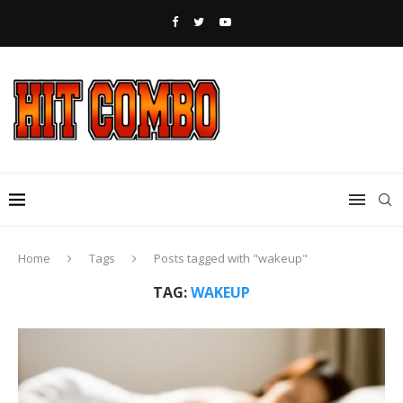
Home
Tags
Posts tagged with "wakeup"
TAG:
WAKEUP