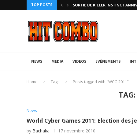
TOP POSTS
HTERZ AVEC ROLLBACK...
SORTIE DE KILLER INSTINCT ANNI
NEWS
MEDIA
VIDEOS
EVÉNEMENTS
INT
Home
Tags
Posts tagged with "WCG 2011"
TAG
News
World Cyber Games 2011: Election des j
by
Bachaka
17 novembre 2010