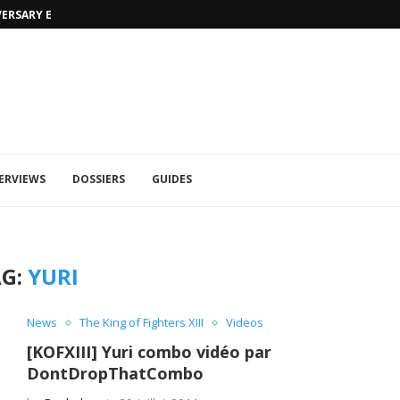
VERSARY EDITION
UFA 2023 (PHOTOS)
ERVIEWS
DOSSIERS
GUIDES
AG:
YURI
News
The King of Fighters XIII
Videos
[KOFXIII] Yuri combo vidéo par
DontDropThatCombo