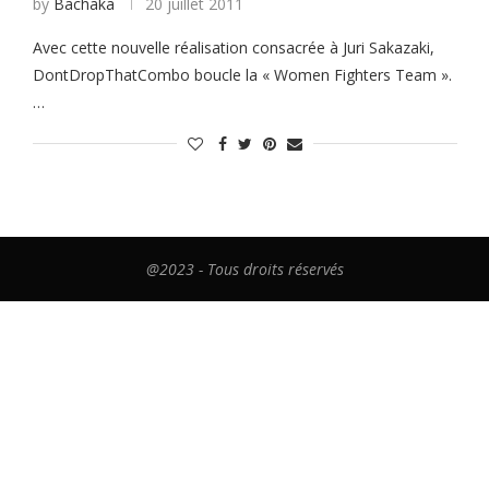
by
Bachaka
20 juillet 2011
Avec cette nouvelle réalisation consacrée à Juri Sakazaki,
DontDropThatCombo boucle la « Women Fighters Team ».
…
@2023 - Tous droits réservés