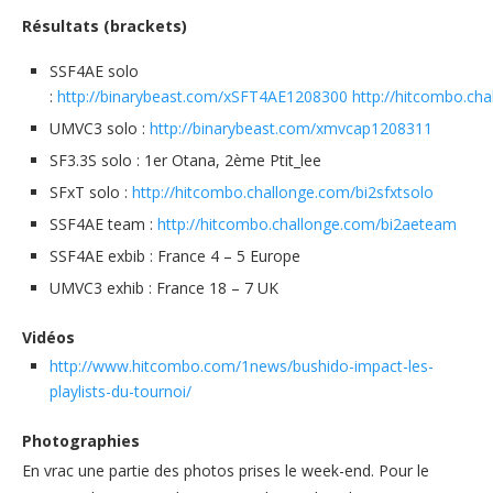
Résultats (brackets)
SSF4AE solo
:
http://binarybeast.com/xSFT4AE1208300
http://hitcombo.cha
UMVC3 solo :
http://binarybeast.com/xmvcap1208311
SF3.3S solo : 1er Otana, 2ème Ptit_lee
SFxT solo :
http://hitcombo.challonge.com/bi2sfxtsolo
SSF4AE team :
http://hitcombo.challonge.com/bi2aeteam
SSF4AE exbib : France 4 – 5 Europe
UMVC3 exhib : France 18 – 7 UK
Vidéos
http://www.hitcombo.com/1news/bushido-impact-les-
playlists-du-tournoi/
Photographies
En vrac une partie des photos prises le week-end. Pour le