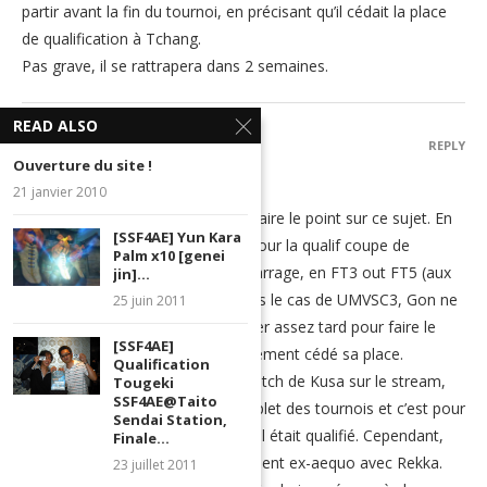
partir avant la fin du tournoi, en précisant qu’il cédait la place
de qualification à Tchang.
Pas grave, il se rattrapera dans 2 semaines.
READ ALSO
ASENKA
REPLY
Ouverture du site !
1 septembre 2012 - 23 h 30 min
21 janvier 2010
Bonsoir, juste un petit mot pour faire le point sur ce sujet. En
[SSF4AE] Yun Kara
cas d’égalité entre deux joueurs pour la qualif coupe de
Palm x10 [genei
France, il doit y avoir un défi de barrage, en FT3 out FT5 (aux
jin]...
orgas du tournoi de décider). Dans le cas de UMVSC3, Gon ne
25 juin 2011
pouvait tout simplement pas rester assez tard pour faire le
[SSF4AE]
défi, c’est pourquoi il a tout simplement cédé sa place.
Qualification
Pour SSFIV AE, au moment du match de Kusa sur le stream,
Tougeki
SSF4AE@Taito
nous n’avions pas le bracket complet des tournois et c’est pour
Sendai Station,
cela que nous avions annoncé qu’il était qualifié. Cependant,
Finale...
après vérification, il est effectivement ex-aequo avec Rekka.
23 juillet 2011