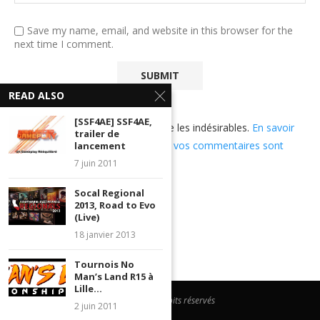
Save my name, email, and website in this browser for the
next time I comment.
READ ALSO
[SSF4AE] SSF4AE,
Ce site utilise Akismet pour réduire les indésirables.
En savoir
trailer de
plus sur comment les données de vos commentaires sont
lancement
utilisées
.
7 juin 2011
Socal Regional
2013, Road to Evo
(Live)
18 janvier 2013
Tournois No
Man’s Land R15 à
Lille...
@2023 - Tous droits réservés
2 juin 2011