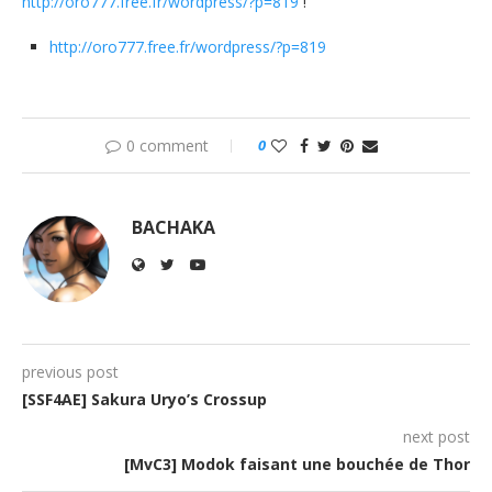
http://oro777.free.fr/wordpress/?p=819
!
http://oro777.free.fr/wordpress/?p=819
0 comment
0
BACHAKA
previous post
[SSF4AE] Sakura Uryo’s Crossup
next post
[MvC3] Modok faisant une bouchée de Thor