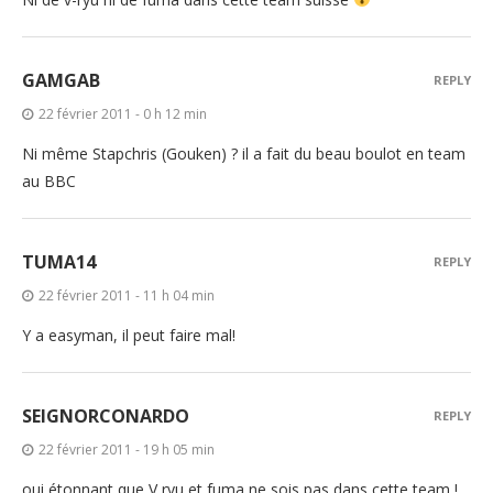
GAMGAB
REPLY
22 février 2011 - 0 h 12 min
Ni même Stapchris (Gouken) ? il a fait du beau boulot en team
au BBC
TUMA14
REPLY
22 février 2011 - 11 h 04 min
Y a easyman, il peut faire mal!
SEIGNORCONARDO
REPLY
22 février 2011 - 19 h 05 min
oui étonnant que V ryu et fuma ne sois pas dans cette team !