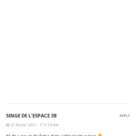
SINGE DE L'ESPACE 38
REPLY
21 février 2011 - 17 h 10 min
Ni de v-ryu ni de fuma dans cette team suisse