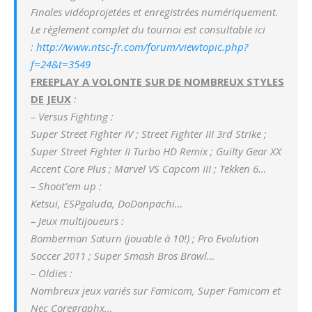
Finales vidéoprojetées et enregistrées numériquement.
Le règlement complet du tournoi est consultable ici
:
http://www.ntsc-fr.com/forum/viewtopic.php?
f=24&t=3549
FREEPLAY A VOLONTE SUR DE NOMBREUX STYLES
DE JEUX
:
– Versus Fighting :
Super Street Fighter IV ; Street Fighter III 3rd Strike ;
Super Street Fighter II Turbo HD Remix ; Guilty Gear XX
Accent Core Plus ; Marvel VS Capcom III ; Tekken 6…
– Shoot’em up :
Ketsui, ESPgaluda, DoDonpachi…
– Jeux multijoueurs :
Bomberman Saturn (jouable à 10!) ; Pro Evolution
Soccer 2011 ; Super Smash Bros Brawl…
– Oldies :
Nombreux jeux variés sur Famicom, Super Famicom et
Nec Coregraphx…