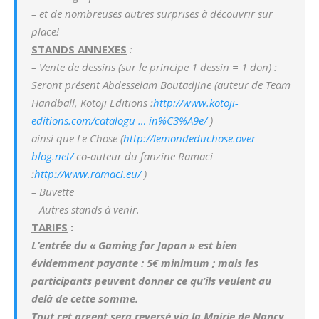
– et de nombreuses autres surprises à découvrir sur
place!
STANDS ANNEXES
:
– Vente de dessins (sur le principe 1 dessin = 1 don) :
Seront présent Abdesselam Boutadjine (auteur de Team
Handball, Kotoji Editions :
http://www.kotoji-
editions.com/catalogu … in%C3%A9e/
)
ainsi que Le Chose (
http://lemondeduchose.over-
blog.net/
co-auteur du fanzine Ramaci
:
http://www.ramaci.eu/
)
– Buvette
– Autres stands à venir.
TARIFS
:
L’entrée du « Gaming for Japan » est bien
évidemment payante : 5€ minimum ; mais les
participants peuvent donner ce qu’ils veulent au
delà de cette somme.
Tout cet argent sera reversé via la Mairie de Nancy