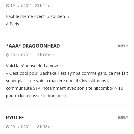
19 avril 2011 - 23 h 11 min
Faut le meme Event » soutien »
à Paris …
*AAA* DRAGOONHEAD
REPLY
20 avril 2011 - 13 h 08 min
Voici la réponse de Larvozor :
« C’est cool pour Bachaka il est sympa comme gars, ça me fait
super plaisir de voir la manière dont il s’investit dans la
communauté SF4, notamment avec son site hitcombo^^ Tu
pourra lui repasser le bonjour »
RYUCEF
REPLY
20 avril 2011 - 18 h 38 min