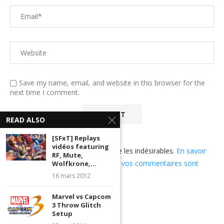
Save my name, email, and website in this browser for the
next time I comment.
READ ALSO
[SFxT] Replays
vidéos featuring
Ce site utilise Akismet pour réduire les indésirables.
En savoir
RF, Mute,
plus sur comment les données de vos commentaires sont
Wolfkrone,...
utilisées
.
16 mars 2012
Marvel vs Capcom
3 Throw Glitch
Setup