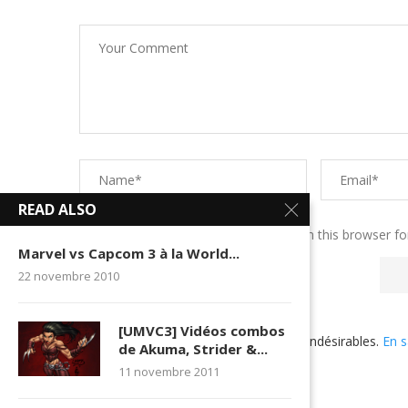
READ ALSO
Save my name, email, and website in this browser fo
Marvel vs Capcom 3 à la World...
22 novembre 2010
[UMVC3] Vidéos combos
Ce site utilise Akismet pour réduire les indésirables.
En s
de Akuma, Strider &...
utilisées
.
11 novembre 2011