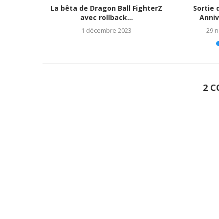
tats et
La bêta de Dragon Ball FighterZ
Sortie 
023)
avec rollback...
Anniv
1 décembre 2023
29 
2 