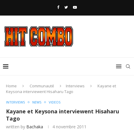
Home
Communauté
Interviews
Kayane et
Keysona interviewent Hisaharu Tago
INTERVIEWS
NEWS
VIDEOS
Kayane et Keysona interviewent Hisaharu
Tago
written by
Bachaka
4 novembre 2011