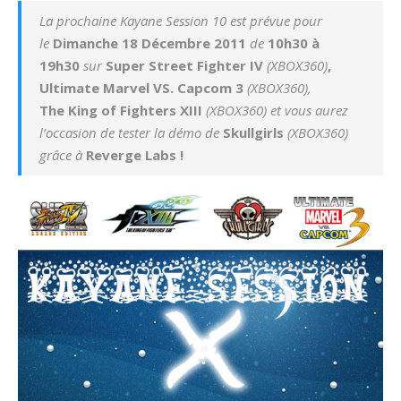
La prochaine Kayane Session 10 est prévue pour
le
Dimanche 18 Décembre 2011
de
10h30 à
19h30
sur
Super Street Fighter IV
(XBOX360)
,
Ultimate Marvel VS. Capcom 3
(XBOX360),
The King of Fighters XIII
(XBOX360) et vous aurez
l’occasion de tester la démo de
Skullgirls
(XBOX360)
grâce à
Reverge Labs
!