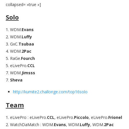
collapsed= »true »]
Solo
1. WDM.
Evans
2. WDM.
Luffy
3. GxC.
Tsubaa
4. WDM.
2Pac
5. RaGe.
Fourch
5. eLivePro.
CCL
7. WDM.
Jimsss
7.
Sheva
http://kumite2.challonge.com/top16solo
Team
1. eLivePro : eLivePro.
CCL
, eLivePro.
Piccolo
, eLivePro.
Frionel
2. WatchDaMatch : WDM.
Evans
, WDM.
Luffy
, WDM.
2Pac