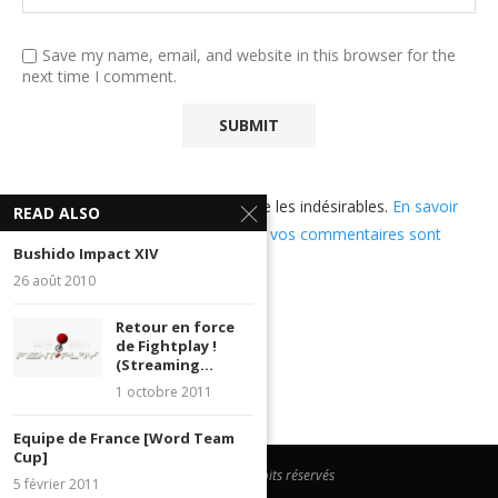
Save my name, email, and website in this browser for the
next time I comment.
Ce site utilise Akismet pour réduire les indésirables.
En savoir
READ ALSO
plus sur comment les données de vos commentaires sont
Bushido Impact XIV
utilisées
.
26 août 2010
Retour en force
de Fightplay !
(Streaming...
1 octobre 2011
Equipe de France [Word Team
Cup]
@2023 - Tous droits réservés
5 février 2011