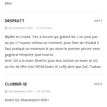
Elive.
DRSPRATT
REPLY
28 novembre 2011 - 17 h 23 min
@pâté en croute: Y’en a encore qui gobent les « on joue pas
au jeu »? Soyons sérieux un moment, pour faire du résultat il
faut pratiqué un minimum le jeu sinon le premier pécore venu
gagnerai n’importe quel tournoi.
Bref, GG a la team ElivePro pour leur victoire en team et GG
au trio de tête solo WDM.Evans et Luffy ainsi que GxC.Tsubaa.
CLUBBER-SE
REPLY
29 novembre 2011 - 3 h 20 min
AHAH GG Eliverandom WIN !