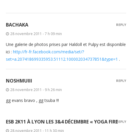
BACHAKA
REPLY
28 novembre 2011 - 7 h 09 min
Une galerie de photos prises par Haldoll et Pulpy est disponible
ici :
http://fr-fr.facebook.com/media/set/?
set=a.207418699335953.51112.100002034737851&type=1
.
NOSHMUIII
REPLY
28 novembre 2011 - 9 h 26 min
gg evans bravo , gg tsuba !!!
ESB 2K11 À LYON LES 3&4 DÉCEMBRE « YOGA FIRE
REPLY
28 novembre 2011 - 11 h 30 min