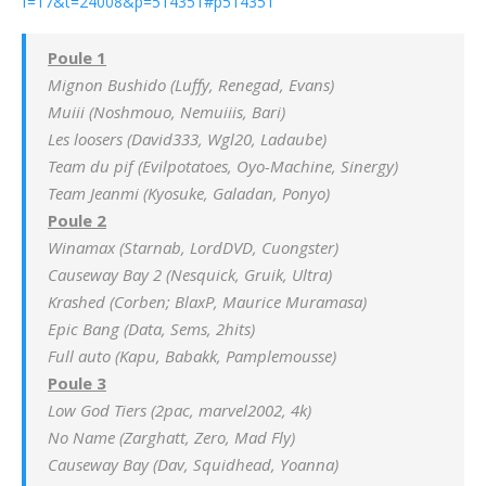
f=17&t=24008&p=514351#p514351
Poule 1
Mignon Bushido (Luffy, Renegad, Evans)
Muiii (Noshmouo, Nemuiiis, Bari)
Les loosers (David333, Wgl20, Ladaube)
Team du pif (Evilpotatoes, Oyo-Machine, Sinergy)
Team Jeanmi (Kyosuke, Galadan, Ponyo)
Poule 2
Winamax (Starnab, LordDVD, Cuongster)
Causeway Bay 2 (Nesquick, Gruik, Ultra)
Krashed (Corben; BlaxP, Maurice Muramasa)
Epic Bang (Data, Sems, 2hits)
Full auto (Kapu, Babakk, Pamplemousse)
Poule 3
Low God Tiers (2pac, marvel2002, 4k)
No Name (Zarghatt, Zero, Mad Fly)
Causeway Bay (Dav, Squidhead, Yoanna)