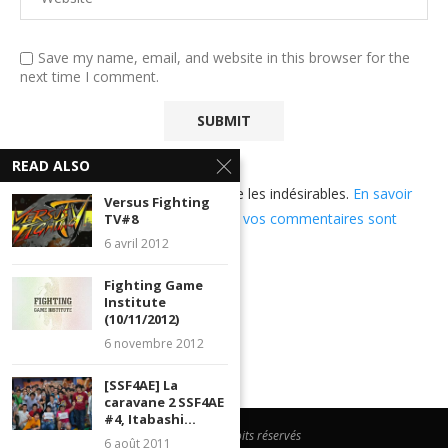
Save my name, email, and website in this browser for the
next time I comment.
READ ALSO
Ce site utilise Akismet pour réduire les indésirables.
En savoir
Versus Fighting
plus sur comment les données de vos commentaires sont
TV#8
utilisées
.
6 avril 2012
Fighting Game
Institute
(10/11/2012)
6 novembre 2012
[SSF4AE] La
caravane 2 SSF4AE
#4, Itabashi...
@2023 - Tous droits réservés
6 août 2011