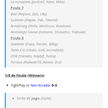
La rurestime (Jordcell, Yami, Mike)
Poule 7
Bad (Rayoux, Jojo, Liky)
Sulimen (Dayan, Fab, Tewind)
Armstrong (Nello, Mirthrun, Kmoloan)
Animanga Savoie (Gotonin, Shinvelici, Yoshuke)
Poule 8
Gambler (Essex, Fardec, BBoy)
Team CSI (Chalo, Siok, Incredible)
DDR (Yamato, Naytef, Tuma)
Furious (Redwan78, Adone, Zco)
1/8 de Finale (Winners)
FightPlay vs
Neo Arcadia
:
0-3
Strike de
Jago
(Guile)