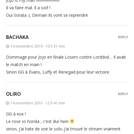
Jojo is my man !!!!!!!!!!!!!!!!!!!!!!!!!!
Il va faire mal. Il a soif !
Oui Sorata :(. Demain ils vont se reprendre
BACHAKA
REPLY
14 novembre 2010 - 10 h 31 min
Dommage pour Jojo en finale Losers contre Lorddvd… Il avait
le match en main !
Sinon GG à Evans, Luffy et Renegad pour leur victoire.
OLIRO
REPLY
14 novembre 2010 - 12 h 41 min
GG à eux !
Le rose vs honda , c’est dur hein
sinon, j’ai hate de voir le solo..j’ai trouvé le stream vraiment