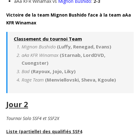
aAa KFR Winamax vs
Mignon Bushido
:
2-3
Victoire de la team Mignon Bushido face à la team aAa
KFR Winamax
Classement du tournoi Team
Mignon Bushido
(Luffy, Renegad, Evans)
a
Aa KFR Winamax
(Starnab, LordDVD,
Cuongster)
Bad
(Rayoux, Jojo, Liky)
Rage Team
(Menviellovski, Sheva, Kgoule)
Jour 2
Tournoi Solo SSF4 et SSF2X
Liste (partielle) des qualifiés SSF4