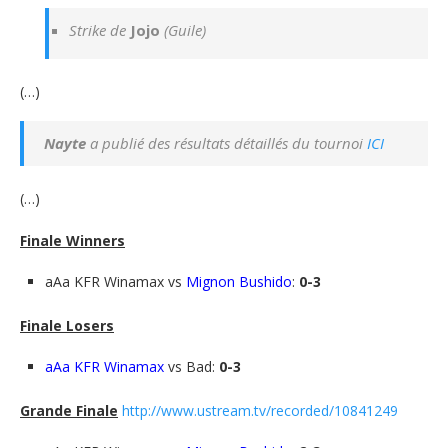
Strike de
Jojo
(Guile)
(…)
Nayte
a publié des résultats détaillés du tournoi
ICI
(…)
Finale Winners
aAa KFR Winamax vs
Mignon Bushido
:
0-3
Finale Losers
aAa KFR Winamax
vs Bad:
0-3
Grande Finale
http://www.ustream.tv/recorded/10841249