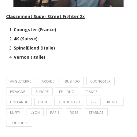
Classement Super Street Fighter 2x
Cuongster (France)
4K (Suisse)
SpinalBlood (Italie)
Vernon (Italie)
ANGLETERRE
ARCADE
BUSHIDO
CUONGSTER
ESPAGNE
EUROPE
FEI LONG
FRANCE
HOLLANDE
ITALIE
KEN BOGARD
KFR
KUMITE
LUFFY
LYON
PARIS
ROSE
STARNAB
TOULOUSE