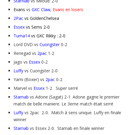
StarNab
vs Miloud: 2-0
Evans
vs
GXC Claw,
Evans en losers
2Pac
vs GoldenChelsea
Essex
vs Sems 2-0
Tuma14
vs GXC Rikky : 2-0
Lord DVD vs
Cuongster
0-2
Renegad vs
2pac
1-2
Jago vs
Essex
0-2
Luffy
vs Cuongster 2-0
Yami (Boxer) vs
2pac
0-2
Marvel vs
Essex
1-2 Super serré
Starnab
vs Adone (Sagat) 2-1. Adone gagne le premier
match de belle maniere. Le 3eme match était serré
Luffy
vs 2pac 2-0. Match à sens unique. Luffy en finale
winner
Starnab
vs Essex 2-0. Starnab en finale winner