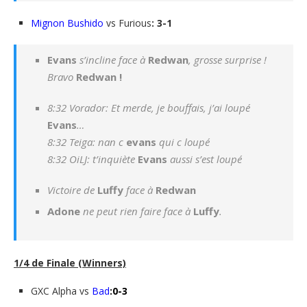
Mignon Bushido
vs Furious
: 3-1
Evans
s’incline face à
Redwan
, grosse surprise !
Bravo
Redwan !
8:32 Vorador:
Et merde, je bouffais, j’ai loupé
Evans
…
8:32 Teiga:
nan c
evans
qui c loupé
8:32 OiLJ:
t’inquiète
Evans
aussi s’est loupé
Victoire de
Luffy
face à
Redwan
Adone
ne peut rien faire face à
Luffy
.
1/4 de Finale (Winners)
GXC Alpha vs
Bad
:0-3