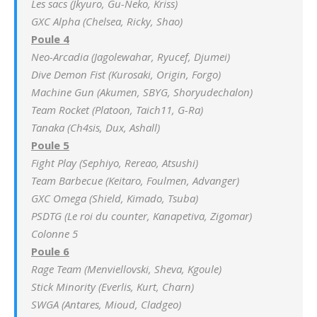
Les sacs (Jkyuro, Gu-Neko, Kriss)
GXC Alpha (Chelsea, Ricky, Shao)
Poule 4
Neo-Arcadia (Jagolewahar, Ryucef, Djumei)
Dive Demon Fist (Kurosaki, Origin, Forgo)
Machine Gun (Akumen, SBYG, Shoryudechalon)
Team Rocket (Platoon, Taich11, G-Ra)
Tanaka (Ch4sis, Dux, Ashall)
Poule 5
Fight Play (Sephiyo, Rereao, Atsushi)
Team Barbecue (Keitaro, Foulmen, Advanger)
GXC Omega (Shield, Kimado, Tsuba)
PSDTG (Le roi du counter, Kanapetiva, Zigomar)
Colonne 5
Poule 6
Rage Team (Menviellovski, Sheva, Kgoule)
Stick Minority (Everlis, Kurt, Charn)
SWGA (Antares, Mioud, Cladgeo)