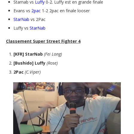
Starnab vs
Luffy
0-2. Luffy est en grande finale
Evans vs
2pac
1-2 2pac en finale looser
StarNab
vs 2Pac
Luffy vs
StarNab
Classement Super Street Fighter 4
[KFR] StarNab
(Fei Long)
[Bushido] Luffy
(Rose)
2Pac
(C.Viper)