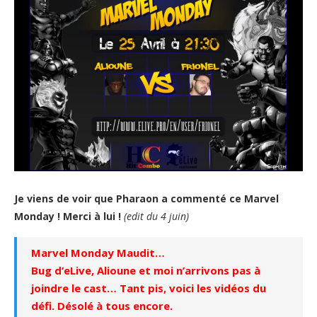
Je viens de voir que Pharaon a commenté ce Marvel
Monday ! Merci à lui !
(edit du 4 juin)
Marvel Monday Maudit…
Bug d’eLive, Alioune et moi n’arrivons pas à
joindre le cast… Tant pis, voici les vidéos du
défi. Désolé à tous encore.