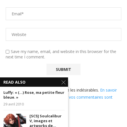
Save my name, email, and website in this browser for the
next time I comment.
READ ALSO
Ce site utilise Akismet pour réduire les indésirables.
En savoir
Luffy: « (…) Rose, ma petite fleur
plus sur comment les données de vos commentaires sont
bleue. »
utilisées
.
29 avril 2010
[SC5] Soulcalibur
V, images et
artworks de...