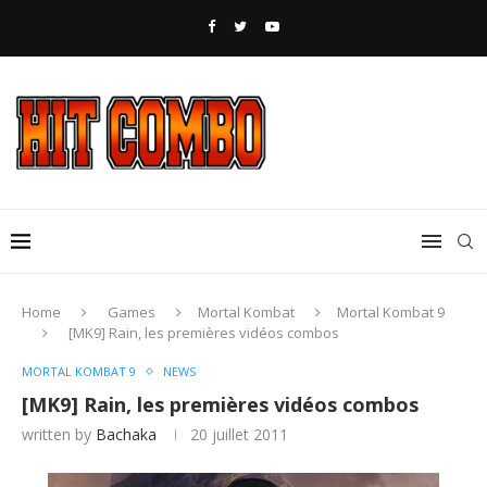
Home
Games
Mortal Kombat
Mortal Kombat 9
[MK9] Rain, les premières vidéos combos
MORTAL KOMBAT 9
NEWS
[MK9] Rain, les premières vidéos combos
written by
Bachaka
20 juillet 2011