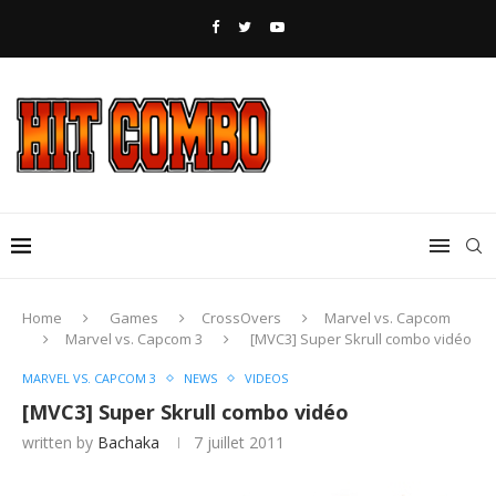
Home
Games
CrossOvers
Marvel vs. Capcom
Marvel vs. Capcom 3
[MVC3] Super Skrull combo vidéo
MARVEL VS. CAPCOM 3
NEWS
VIDEOS
[MVC3] Super Skrull combo vidéo
written by
Bachaka
7 juillet 2011