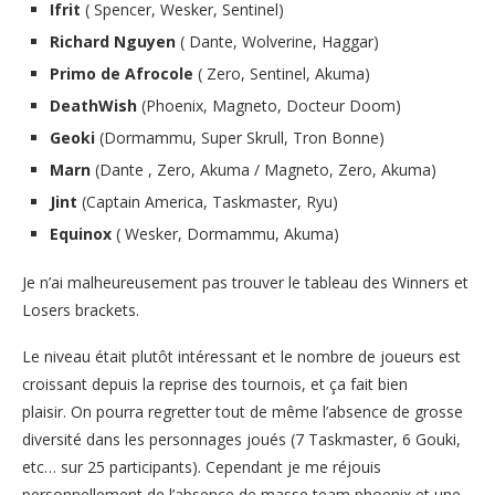
Ifrit
( Spencer, Wesker, Sentinel)
Richard Nguyen
( Dante, Wolverine, Haggar)
Primo de Afrocole
( Zero, Sentinel, Akuma)
DeathWish
(Phoenix, Magneto, Docteur Doom)
Geoki
(Dormammu, Super Skrull, Tron Bonne)
Marn
(Dante , Zero, Akuma / Magneto, Zero, Akuma)
Jint
(Captain America, Taskmaster, Ryu)
Equinox
( Wesker, Dormammu, Akuma)
Je n’ai malheureusement pas trouver le tableau des Winners et
Losers brackets.
Le niveau était plutôt intéressant et le nombre de joueurs est
croissant depuis la reprise des tournois, et ça fait bien
plaisir. On pourra regretter tout de même l’absence de grosse
diversité dans les personnages joués (7 Taskmaster, 6 Gouki,
etc… sur 25 participants). Cependant je me réjouis
personnellement de l’absence de masse team phoenix et une