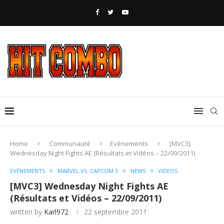
Home
Communauté
Evénements
[MVC3]
Wednesday Night Fights AE (Résultats et Vidéos – 22/09/2011)
EVÉNEMENTS
MARVEL VS. CAPCOM 3
NEWS
VIDEOS
[MVC3] Wednesday Night Fights AE
(Résultats et Vidéos – 22/09/2011)
written by
Karl972
22 septembre 2011