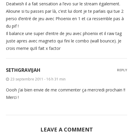
Deatwish il a fait sensation a l’evo sur le stream également.
Alioune si tu passes par là, c’est lui dont je te parlais qui tue 2
perso d’entré de jeu avec Phoenix en 1 et ca ressemble pas à
du pif !
Il balance une super d’entre de jeu avec phoenix et il raw tag
juste apres avec magneto qui fini le combo (wall bounce). Je
crois meme qu’il fait x factor
SETHGRAVIJAH
REPLY
23 septembre 2011 - 16 h 31 min
Oooh j’ai bien envie de me commenter ça mercredi prochain !!
Merci !
LEAVE A COMMENT