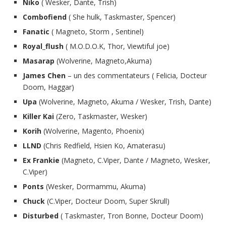
Niko
( Wesker, Dante, Trish)
Combofiend
( She hulk, Taskmaster, Spencer)
Fanatic
( Magneto, Storm , Sentinel)
Royal_flush
( M.O.D.O.K, Thor, Viewtiful joe)
Masarap
(Wolverine, Magneto,Akuma)
James Chen
– un des commentateurs ( Felicia, Docteur
Doom, Haggar)
Upa
(Wolverine, Magneto, Akuma / Wesker, Trish, Dante)
Killer Kai
(Zero, Taskmaster, Wesker)
Korih
(Wolverine, Magento, Phoenix)
LLND
(Chris Redfield, Hsien Ko, Amaterasu)
Ex Frankie
(Magneto, C.Viper, Dante / Magneto, Wesker,
C.Viper)
Ponts
(Wesker, Dormammu, Akuma)
Chuck
(C.Viper, Docteur Doom, Super Skrull)
Disturbed
( Taskmaster, Tron Bonne, Docteur Doom)