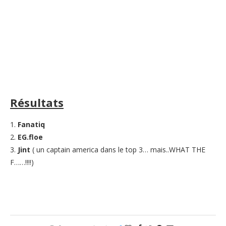
Résultats
1.
Fanatiq
2.
EG.floe
3.
Jint
( un captain america dans le top 3… mais..WHAT THE
F……!!!!)