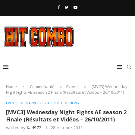
Home
Communauté
Events
[MVC3] Wednesday
Night Fights AE season 2 Finale (Résultats et Vidéos – 26/10/2011)
EVENTS
MARVEL VS. CAPCOM 3
NEWS
[MVC3] Wednesday Night Fights AE season 2
Finale (Résultats et Vidéos – 26/10/2011)
written by
Karl972
28 octobre 2011