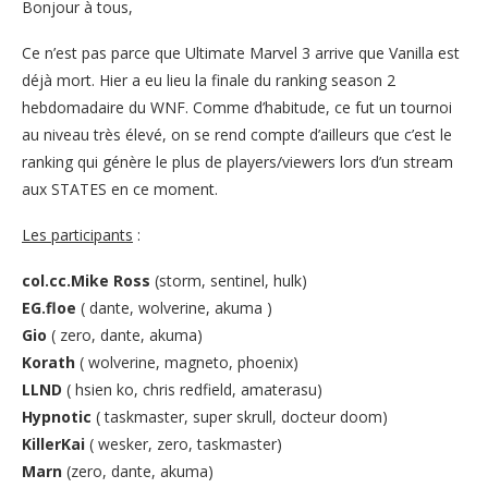
Bonjour à tous,
Ce n’est pas parce que Ultimate Marvel 3 arrive que Vanilla est
déjà mort. Hier a eu lieu la finale du ranking season 2
hebdomadaire du WNF. Comme d’habitude, ce fut un tournoi
au niveau très élevé, on se rend compte d’ailleurs que c’est le
ranking qui génère le plus de players/viewers lors d’un stream
aux STATES en ce moment.
Les participants
:
col.cc.Mike Ross
(storm, sentinel, hulk)
EG.floe
( dante, wolverine, akuma )
Gio
( zero, dante, akuma)
Korath
( wolverine, magneto, phoenix)
LLND
( hsien ko, chris redfield, amaterasu)
Hypnotic
( taskmaster, super skrull, docteur doom)
KillerKai
( wesker, zero, taskmaster)
Marn
(zero, dante, akuma)