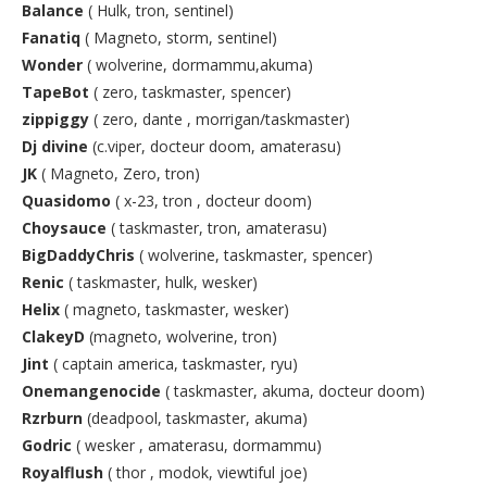
Balance
( Hulk, tron, sentinel)
Fanatiq
( Magneto, storm, sentinel)
Wonder
( wolverine, dormammu,akuma)
TapeBot
( zero, taskmaster, spencer)
zippiggy
( zero, dante , morrigan/taskmaster)
Dj divine
(c.viper, docteur doom, amaterasu)
JK
( Magneto, Zero, tron)
Quasidomo
( x-23, tron , docteur doom)
Choysauce
( taskmaster, tron, amaterasu)
BigDaddyChris
( wolverine, taskmaster, spencer)
Renic
( taskmaster, hulk, wesker)
Helix
( magneto, taskmaster, wesker)
ClakeyD
(magneto, wolverine, tron)
Jint
( captain america, taskmaster, ryu)
Onemangenocide
( taskmaster, akuma, docteur doom)
Rzrburn
(deadpool, taskmaster, akuma)
Godric
( wesker , amaterasu, dormammu)
Royalflush
( thor , modok, viewtiful joe)