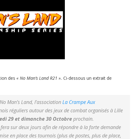
ition des
« No Man’s Land R21 ».
Ci-dessous un extrait de
 No Man’s Land, l’association
La Crampe Aux
ois réguliers autour des jeux de combat organisés à Lille
di 29 et dimanche 30 Octobre
prochain.
 fera sur deux jours afin de répondre à la forte demande
ise en place des tournois (plus de postes, plus de place,