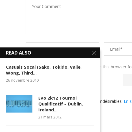
READ ALSO
Save my name, email, and website in this browser fo
Casuals Socal (Sako, Tokido, Valle,
Wong, Third...
26 novembre 2010
Evo 2k12 Tournoi
Ce site utilise Akismet pour réduire les indésirables.
En s
Qualificatif – Dublin,
utilisées
.
Ireland...
21 mars 2012