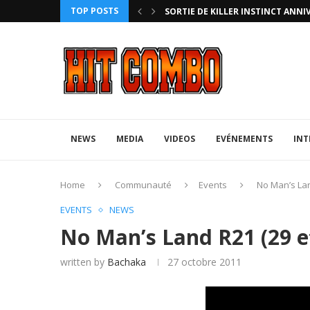
TOP POSTS
HTERZ AVEC ROLLBACK...
SORTIE DE KILLER INSTINCT ANNI
NEWS
MEDIA
VIDEOS
EVÉNEMENTS
INT
Home
Communauté
Events
No Man’s Lan
EVENTS
NEWS
No Man’s Land R21 (29 e
written by
Bachaka
27 octobre 2011