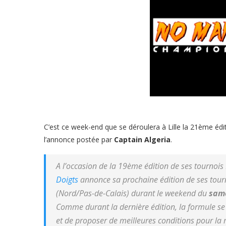
C’est ce week-end que se déroulera à Lille la 21ème éd
l’annonce postée par
Captain Algeria
.
A l’occasion de la 19ème édition de ses tournois
Doigts
annonce sa prochaine édition de ses tourn
(Nord/Pas-de-Calais) durant le weekend du
same
Comme durant la dernière édition, la formule se
et de proposer de meilleures conditions pour la m