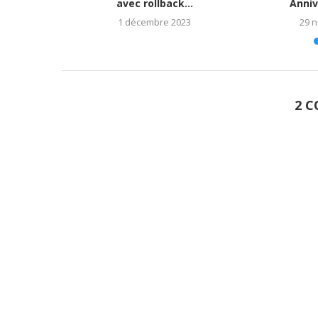
023)
avec rollback...
Anniv
1 décembre 2023
29 
2 