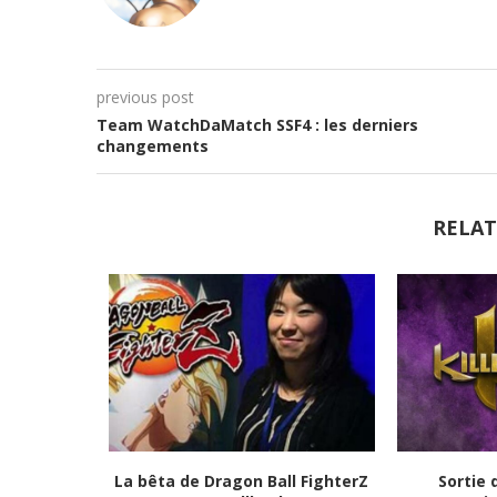
previous post
Team WatchDaMatch SSF4 : les derniers
changements
RELAT
tats et
La bêta de Dragon Ball FighterZ
Sortie 