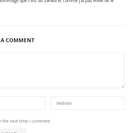
 dommage que c’est du Sanwa et comme j’ai pas envie de le
 A COMMENT
r the next time I comment.