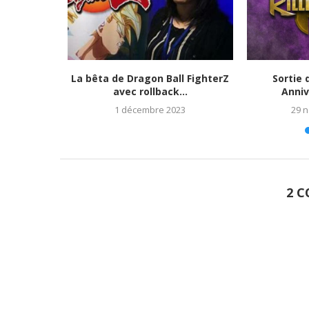
tats et
La bêta de Dragon Ball FighterZ
Sortie 
023)
avec rollback...
Anniv
1 décembre 2023
29 
2 