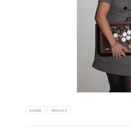
KAYANE
MADCATZ