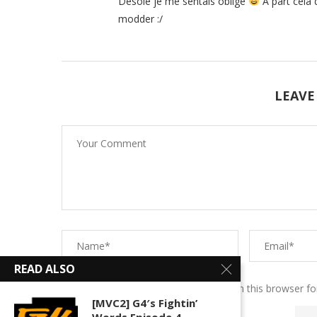
Désolé je me sentais obligé
A part cela
modder :/
LEAVE
READ ALSO
Save my name, email, and website in this browser fo
[MVC2] G4′s Fightin’