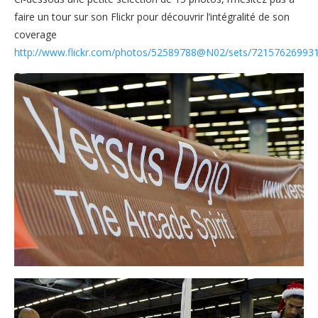
faire un tour sur son Flickr pour découvrir l’intégralité de son
coverage
http://www.flickr.com/photos/52589788@N02/sets/721576269931