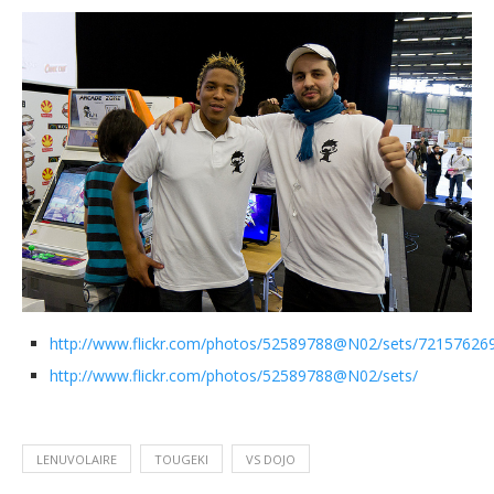
http://www.flickr.com/photos/52589788@N02/sets/721576269
http://www.flickr.com/photos/52589788@N02/sets/
LENUVOLAIRE
TOUGEKI
VS DOJO