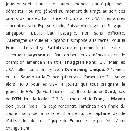
joueurs sont chauds, le tournoi mondial par équipe peut
démarrer. Fou rire général au moment du tirage au sort des
quarts de finale… La France affrontera les USA ! Les autres
rencontres sont Espagne-Italie, Suisse-Allemagne et Belgique-
Singapour. L’Italie bat l’Espagne, non sans difficulté,
l’Allemagne déroule et Singapour s’impose à l’arraché. Pour la
France… Le stratège
Saitoh
lance en premier lieu le jeune et
talentueux
Keysona
qui fait tomber deux américains dont le
champion américain en titre
Thuggish_Pond
. 2-0. Mais les
USA collent au score grâce à
Something-Unique.
2-1. Vient
ensuite
Scud
pour la France qui terrasse l’américain. 3-1. Arrive
alors
RTD
pour les USA, le joueur que tous craignent, le
joueur de
Hilde
(le God Tier du jeu). Il se défait de
Scud
, puis
de
DTN
dans la foulée. 3-3. A ce moment, le Français
Maxou
doit jouer. Mais il a déjà rencontré l’américain en finale du
tournoi solo de la veille et il a perdu. Le capitaine décide
d’utiliser le joker de l’équipe de France et de procéder à un
changement.