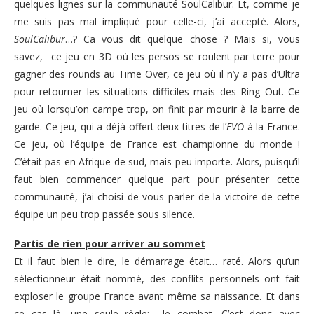
quelques lignes sur la communauté SoulCalibur. Et, comme je
me suis pas mal impliqué pour celle-ci, j’ai accepté. Alors,
SoulCalibur
…? Ca vous dit quelque chose ? Mais si, vous
savez, ce jeu en 3D où les persos se roulent par terre pour
gagner des rounds au Time Over, ce jeu où il n’y a pas d’Ultra
pour retourner les situations difficiles mais des Ring Out. Ce
jeu où lorsqu’on campe trop, on finit par mourir à la barre de
garde. Ce jeu, qui a déjà offert deux titres de l’
EVO
à la France.
Ce jeu, où l’équipe de France est championne du monde !
C’était pas en Afrique de sud, mais peu importe. Alors, puisqu’il
faut bien commencer quelque part pour présenter cette
communauté, j’ai choisi de vous parler de la victoire de cette
équipe un peu trop passée sous silence.
Partis de rien pour arriver au sommet
Et il faut bien le dire, le démarrage était… raté. Alors qu’un
sélectionneur était nommé, des conflits personnels ont fait
exploser le groupe France avant même sa naissance. Et dans
ce cas là, une seule règle: le combat. C’est donc avec