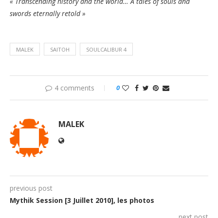
« Transcending history and the world… A tales of souls and
swords eternally retold »
MALEK
SAITOH
SOULCALIBUR 4
4 comments
0
MALEK
previous post
Mythik Session [3 Juillet 2010], les photos
next post