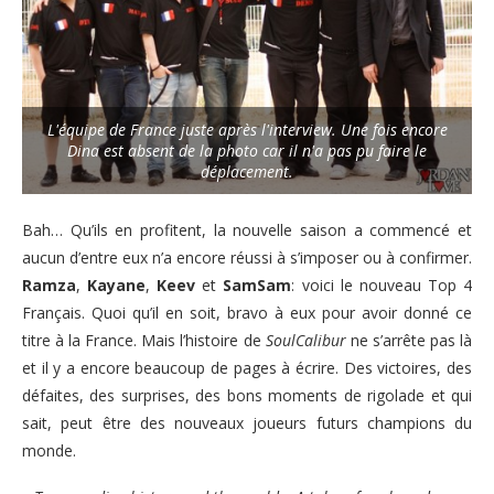
L'équipe de France juste après l'interview. Une fois encore
Dina est absent de la photo car il n'a pas pu faire le
déplacement.
Bah… Qu’ils en profitent, la nouvelle saison a commencé et
aucun d’entre eux n’a encore réussi à s’imposer ou à confirmer.
Ramza
,
Kayane
,
Keev
et
SamSam
: voici le nouveau Top 4
Français. Quoi qu’il en soit, bravo à eux pour avoir donné ce
titre à la France. Mais l’histoire de
SoulCalibur
ne s’arrête pas là
et il y a encore beaucoup de pages à écrire. Des victoires, des
défaites, des surprises, des bons moments de rigolade et qui
sait, peut être des nouveaux joueurs futurs champions du
monde.