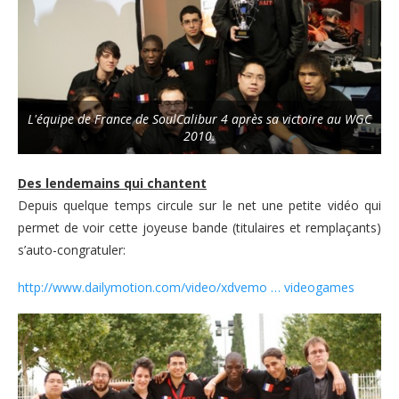
L'équipe de France de SoulCalibur 4 après sa victoire au WGC
2010.
Des lendemains qui chantent
Depuis quelque temps circule sur le net une petite vidéo qui
permet de voir cette joyeuse bande (titulaires et remplaçants)
s’auto-congratuler:
http://www.dailymotion.com/video/xdvemo … videogames