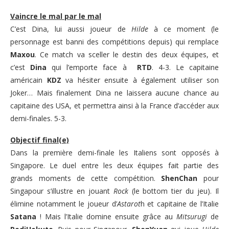
Vaincre le mal par le mal
C’est Dina, lui aussi joueur de
Hilde
à ce moment (le
personnage est banni des compétitions depuis) qui remplace
Maxou
. Ce match va sceller le destin des deux équipes, et
c’est
Dina
qui l’emporte face à
RTD
. 4-3. Le capitaine
américain
KDZ
va hésiter ensuite à également utiliser son
Joker… Mais finalement Dina ne laissera aucune chance au
capitaine des USA, et permettra ainsi à la France d’accéder aux
demi-finales. 5-3.
Objectif final(e)
Dans la première demi-finale les Italiens sont opposés à
Singapore. Le duel entre les deux équipes fait partie des
grands moments de cette compétition.
ShenChan
pour
Singapour s’illustre en jouant
Rock
(le bottom tier du jeu). Il
élimine notamment le joueur d’
Astarot
h et capitaine de l’Italie
Satana
! Mais l’Italie domine ensuite grâce au
Mitsurugi
de