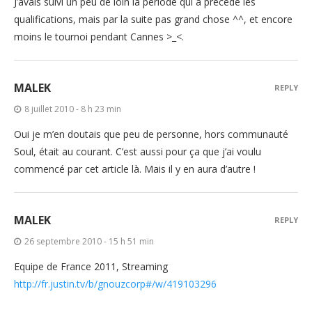
J’avais suivi un peu de loin la période qui a précédé les
qualifications, mais par la suite pas grand chose ^^, et encore
moins le tournoi pendant Cannes >_<.
MALEK
REPLY
8 juillet 2010 - 8 h 23 min
Oui je m’en doutais que peu de personne, hors communauté
Soul, était au courant. C’est aussi pour ça que j’ai voulu
commencé par cet article là. Mais il y en aura d’autre !
MALEK
REPLY
26 septembre 2010 - 15 h 51 min
Equipe de France 2011, Streaming
http://fr.justin.tv/b/gnouzcorp#/w/419103296