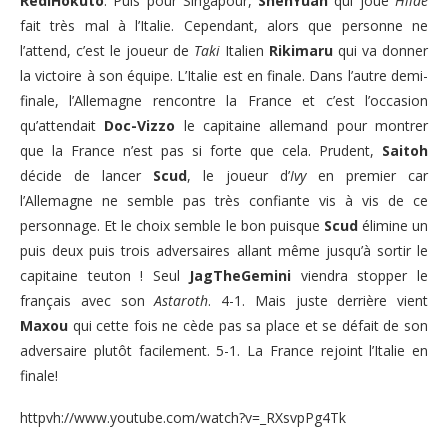
RediHokuto
. Puis pour Singapour,
ShenYuan
qui joue
Hilde
fait très mal à l’Italie. Cependant, alors que personne ne
l’attend, c’est le joueur de
Taki
Italien
Rikimaru
qui va donner
la victoire à son équipe. L’Italie est en finale. Dans l’autre demi-
finale, l’Allemagne rencontre la France et c’est l’occasion
qu’attendait
Doc-Vizzo
le capitaine allemand pour montrer
que la France n’est pas si forte que cela. Prudent,
Saitoh
décide de lancer
Scud
, le joueur d’
Ivy
en premier car
l’Allemagne ne semble pas très confiante vis à vis de ce
personnage. Et le choix semble le bon puisque
Scud
élimine un
puis deux puis trois adversaires allant même jusqu’à sortir le
capitaine teuton ! Seul
JagTheGemini
viendra stopper le
français avec son
Astaroth
. 4-1. Mais juste derrière vient
Maxou
qui cette fois ne cède pas sa place et se défait de son
adversaire plutôt facilement. 5-1. La France rejoint l’Italie en
finale!
httpvh://www.youtube.com/watch?v=_RXsvpPg4Tk