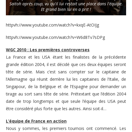
Saitoh après coup, vu qu'il lui restait une place dans l'équipe.
Et grand bien lui en a prit !
httpvh://www.youtube.com/watch?v=kxqE-AtOIJg
httpvh://www.youtube.com/watch?v=W6d8Tv7sDPg
WGC 2010 : Les premières controverses
La France et les USA étant les finalistes de la précédente
grande édition 2004, il est décidé que ces deux équipes seront
tête de série. Mais c’est sans compter sur le capitaine de
l’Allemagne qui réunit derrière lui les capitaines de l’Italie, de
Singapour, de la Belgique et de l’Espagne pour demander un
tirage au sort sans tête de série. Prétextant que l’édition 2004
date de trop longtemps et que seule l’équipe des USA peut
être considéré plus forte que les autres. Ainsi soit-il…
L’équipe de France en action
Nous y sommes, les premiers tournois ont commencé. Les