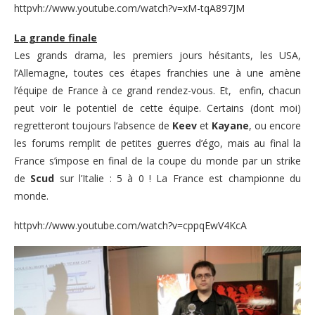
httpvh://www.youtube.com/watch?v=xM-tqA897JM
La grande finale
Les grands drama, les premiers jours hésitants, les USA,
l’Allemagne, toutes ces étapes franchies une à une amène
l’équipe de France à ce grand rendez-vous. Et, enfin, chacun
peut voir le potentiel de cette équipe. Certains (dont moi)
regretteront toujours l’absence de
Keev
et
Kayane
, ou encore
les forums remplit de petites guerres d’égo, mais au final la
France s’impose en final de la coupe du monde par un strike
de
Scud
sur l’Italie : 5 à 0 ! La France est championne du
monde.
httpvh://www.youtube.com/watch?v=cppqEwV4KcA