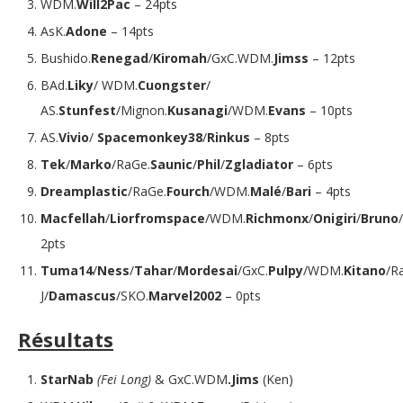
WDM.
Will2Pac
– 24pts
AsK.
Adone
– 14pts
Bushido.
Renegad
/
Kiromah
/GxC.WDM.
Jimss
– 12pts
BAd.
Liky
/ WDM.
Cuongster
/
AS.
Stunfest
/Mignon.
Kusanagi
/WDM.
Evans
– 10pts
AS.
Vivio
/
Spacemonkey38
/
Rinkus
– 8pts
Tek
/
Marko
/RaGe.
Saunic
/
Phil
/
Zgladiator
– 6pts
Dreamplastic
/RaGe.
Fourch
/WDM.
Malé
/
Bari
– 4pts
Macfellah
/
Liorfromspace
/WDM.
Richmonx
/
Onigiri
/
Bruno
/
2pts
Tuma14
/
Ness
/
Tahar
/
Mordesai
/GxC.
Pulpy
/WDM.
Kitano
/R
J/
Damascus
/SKO.
Marvel2002
– 0pts
Résultats
StarNab
(Fei Long)
& GxC.WDM
.Jims
(Ken)