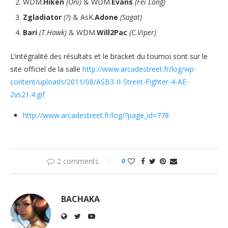
WDM.
Hiken
(Oni)
& WDM.
Evans
(Fei Long)
Zgladiator
(?)
& AsK.
Adone
(Sagat)
Bari
(T.Hawk)
& WDM.
Will2Pac
(C.Viper)
L’intégralité des résultats et le bracket du tournoi sont sur le
site officiel de la salle
http://www.arcadestreet.fr/log/wp-
content/uploads/2011/08/ASB3-II-Street-Fighter-4-AE-
2vs21.4.gif
http://www.arcadestreet.fr/log/?page_id=778
2 comments
0
BACHAKA