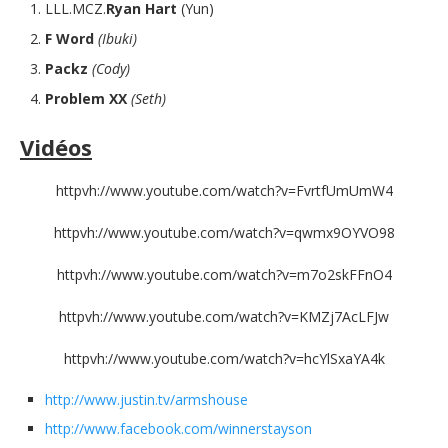
LLL.MCZ.
Ryan Hart
(Yun)
F Word
(Ibuki)
Packz
(Cody)
Problem XX
(Seth)
Vidéos
httpvh://www.youtube.com/watch?v=FvrtfUmUmW4
httpvh://www.youtube.com/watch?v=qwmx9OYVO98
httpvh://www.youtube.com/watch?v=m7o2skFFnO4
httpvh://www.youtube.com/watch?v=KMZj7AcLFJw
httpvh://www.youtube.com/watch?v=hcYlSxaYA4k
http://www.justin.tv/armshouse
http://www.facebook.com/winnerstayson