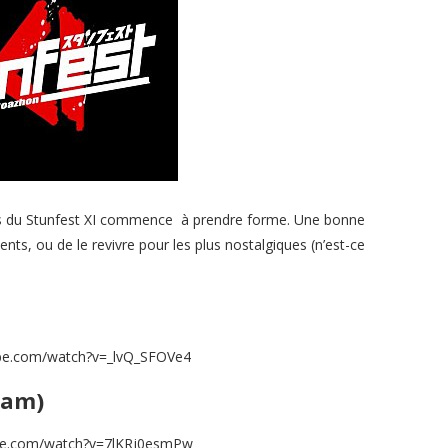
s du Stunfest XI commence à prendre forme. Une bonne
ents, ou de le revivre pour les plus nostalgiques (n’est-ce
be.com/watch?v=_lvQ_SFOVe4
Team)
be.com/watch?v=7lKRj0esmPw