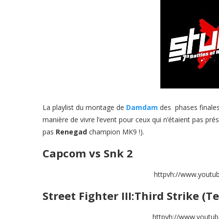
La playlist du montage de
Damdam
des phases finale
manière de vivre l’event pour ceux qui n’étaient pas prés
pas
Renegad
champion MK9 !).
Capcom vs Snk 2
httpvh://www.youtu
Street Fighter III:Third Strike (
httpvh://www.youtu