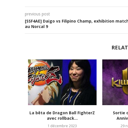
previous post
[SSF4AE] Daigo vs Filipino Champ, exhibition matc
au Norcal 9
RELAT
tats et
La bêta de Dragon Ball FighterZ
Sortie 
023)
avec rollback...
Anniv
1 décembre 2023
29 