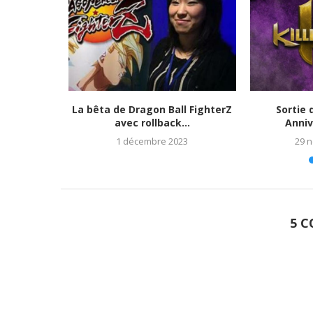
tats et
La bêta de Dragon Ball FighterZ
Sortie 
023)
avec rollback...
Anniv
1 décembre 2023
29 
5 