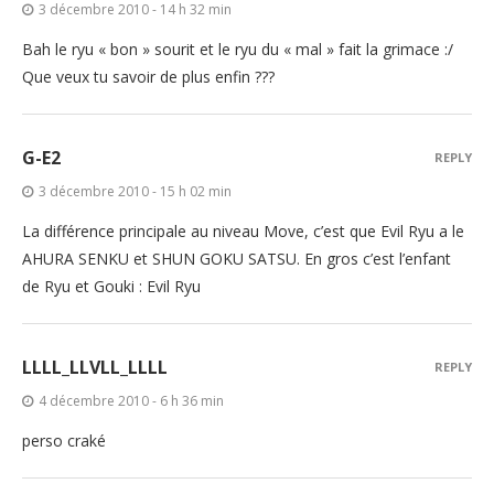
3 décembre 2010 - 14 h 32 min
Bah le ryu « bon » sourit et le ryu du « mal » fait la grimace :/
Que veux tu savoir de plus enfin ???
G-E2
REPLY
3 décembre 2010 - 15 h 02 min
La différence principale au niveau Move, c’est que Evil Ryu a le
AHURA SENKU et SHUN GOKU SATSU. En gros c’est l’enfant
de Ryu et Gouki : Evil Ryu
LLLL_LLVLL_LLLL
REPLY
4 décembre 2010 - 6 h 36 min
perso craké