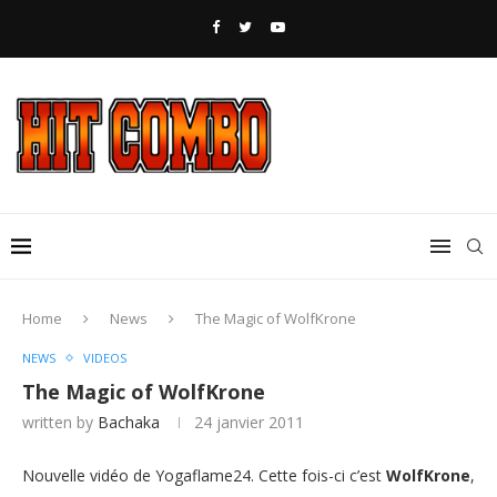
Home
News
The Magic of WolfKrone
NEWS
VIDEOS
The Magic of WolfKrone
written by
Bachaka
24 janvier 2011
Nouvelle vidéo de Yogaflame24. Cette fois-ci c’est
WolfKrone
,