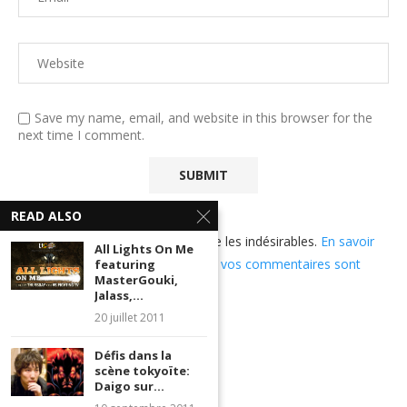
Save my name, email, and website in this browser for the
next time I comment.
READ ALSO
Ce site utilise Akismet pour réduire les indésirables.
En savoir
All Lights On Me
plus sur comment les données de vos commentaires sont
featuring
MasterGouki,
utilisées
.
Jalass,...
20 juillet 2011
Défis dans la
scène tokyoïte:
Daigo sur...