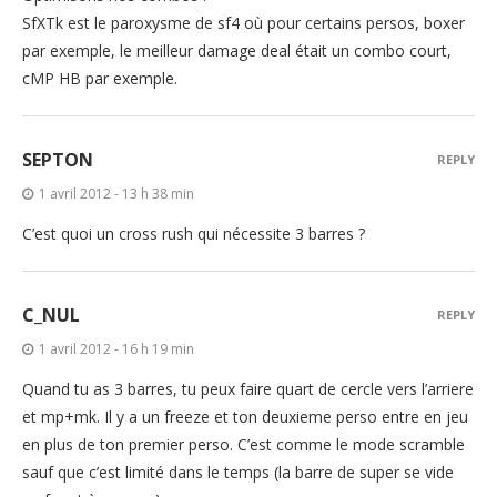
SfXTk est le paroxysme de sf4 où pour certains persos, boxer
par exemple, le meilleur damage deal était un combo court,
cMP HB par exemple.
SEPTON
REPLY
1 avril 2012 - 13 h 38 min
C’est quoi un cross rush qui nécessite 3 barres ?
C_NUL
REPLY
1 avril 2012 - 16 h 19 min
Quand tu as 3 barres, tu peux faire quart de cercle vers l’arriere
et mp+mk. Il y a un freeze et ton deuxieme perso entre en jeu
en plus de ton premier perso. C’est comme le mode scramble
sauf que c’est limité dans le temps (la barre de super se vide