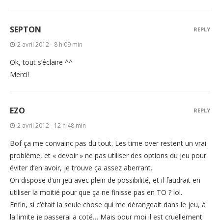
SEPTON
REPLY
2 avril 2012 - 8 h 09 min
Ok, tout s’éclaire ^^
Merci!
EZO
REPLY
2 avril 2012 - 12 h 48 min
Bof ça me convainc pas du tout. Les time over restent un vrai
problème, et « devoir » ne pas utiliser des options du jeu pour
éviter d’en avoir, je trouve ça assez aberrant.
On dispose d’un jeu avec plein de possibilité, et il faudrait en
utiliser la moitié pour que ça ne finisse pas en TO ? lol.
Enfin, si c’était la seule chose qui me dérangeait dans le jeu, à
la limite je passerai a coté… Mais pour moi il est cruellement