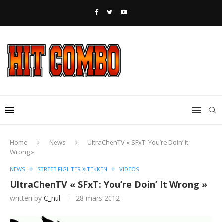
Home
News
UltraChenTV « SFxT: You’re Doin’ It
Wrong »
NEWS
STREET FIGHTER X TEKKEN
VIDEOS
UltraChenTV « SFxT: You’re Doin’ It Wrong »
written by
C_nul
28 mars 2012