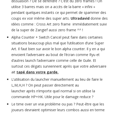
dissuasion ? De se défendre ? C’est du zero frames ! On
utilise 3 barres mais on a accès de la barre « infini »
pendant quelques instants ce qui permet de spammer des
coups ex voir même des super arts.
Ultradavid
donne des
idées comme : Cross Art zero frame immédiatement suivi
de la super de Zangief aussi zero frame ^^ !
Alpha Counter + Switch Cancel peut faire dans certaines
situations beaucoup plus mal que l’utilisation d’une Super
Art. Il faut bien sur avoir le bon alpha counter. Il y en a qui
envoient l’adversaire au bout de l’écran comme Ryu et
d’autres launch l’adversaire comme celle de Guile. Et
surtout ces dégats surviennent après que votre adversaire
ait
tapé dans votre garde.
L’utilisation du launcher manuellement au lieu de faire le
L,M,H,H ? On peut passer directement au
launcher après n’importe quel normal si on utilise la
commande HP+HK. Utile pour le damage reduce ?
Le time over un vrai problème ou pas ? Peut-être que les
joueurs devraient optimiser leurs combos aussi en terme