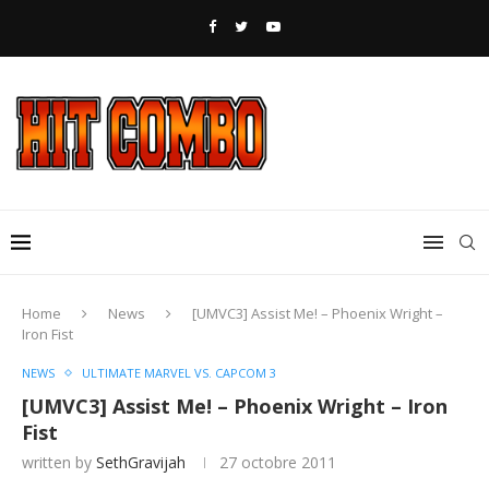
Home
News
[UMVC3] Assist Me! – Phoenix Wright –
Iron Fist
NEWS
ULTIMATE MARVEL VS. CAPCOM 3
[UMVC3] Assist Me! – Phoenix Wright – Iron
Fist
written by
SethGravijah
27 octobre 2011