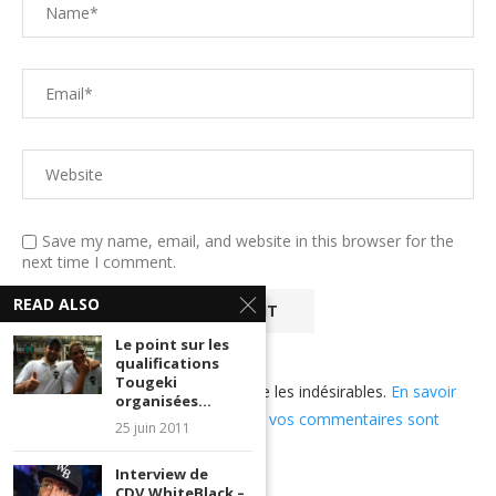
Save my name, email, and website in this browser for the
next time I comment.
READ ALSO
Le point sur les
qualifications
Tougeki
Ce site utilise Akismet pour réduire les indésirables.
En savoir
organisées...
plus sur comment les données de vos commentaires sont
25 juin 2011
utilisées
.
Interview de
CDV.WhiteBlack –